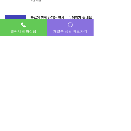
7월 4일
빠르게 진행하기는 역시 누누페이가 좋네요
이용후기
클릭시 전화상담
채널톡 상담 바로가기
7월 4일
5
/
937