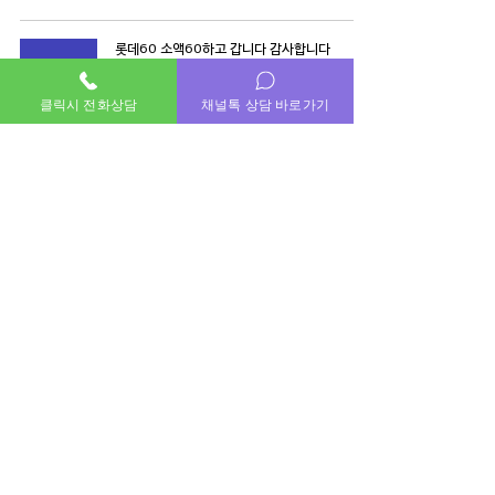
롯데60 소액60하고 갑니다 감사합니다
이용후기
클릭시 전화상담
채널톡 상담 바로가기
7월 6일
2
/
931